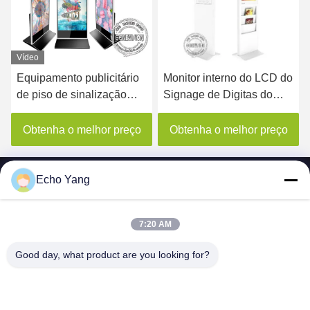
Vídeo
tário
Monitor interno do LCD do
Signage de Digitas do
ão
Signage de Digitas do
quiosque da vídeo do
quiosque de Android que
sinal de propaganda do
anuncia 22 polegadas
painel LCD do lado do
preço
Obtenha o melhor preço
Obtenha o melhor pre
com prateleira do jornal
dobro 65inch com
software de controle
remoto
Echo Yang
7:20 AM
SHENZHEN MERCEDESTECHNOLOGY CO.,
Good day, what product are you looking for?
LTD.
sales6@lcd18.com