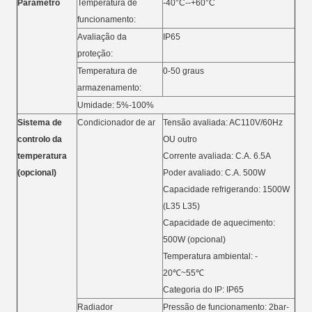
Parâmetro
Temperatura de
-40°C--+60°C
funcionamento:
Avaliação da
IP65
proteção:
Temperatura de
0-50 graus
armazenamento:
Umidade: 5%-100%
Sistema de
Condicionador de ar
Tensão avaliada: AC110V/60Hz
controlo da
OU outro
temperatura
Corrente avaliada: C.A. 6.5A
(opcional)
Poder avaliado: C.A. 500W
Capacidade refrigerando: 1500W
(L35 L35)
Capacidade de aquecimento:
500W (opcional)
Temperatura ambiental: -
20℃~55℃
Categoria do IP: IP65
Radiador
Pressão de funcionamento: 2bar-