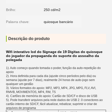
Brilho:
250 cd/m2
Palavra chave:
quiosque bancário
Descrição do produto
Wifi interativo lcd do Signage de 19 Digitas do quiosque
do jogador da propaganda do suporte do assoalho da
polegada
1). Auto começo quando tomada o poder, função da auto-repetição do
apoio
2). Hora definida para cada dia (ajuste cinco períodos pelo dia) ou
semana (ajuste por 7 dias), realmente 24 horas de auto-jogo sem
qualquer um gestão
3). Vários formatos do apoio: MP2, MP3, MP4, JPG, MPG, FLV, AVI,
RMVB, MOVIMENTOS, MP4, RM, TS
4). Cartões de memória do apoio: Cartão de SD/CF e disco de USB
5). Pode transferir arquivos pela rede dados de USB 2. 0 conectores ao
cartão interno de SD/CF, fácil atualizar, rebatizar, suprimir e criar de
arquivos de programa