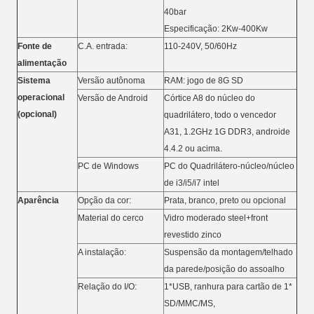
40bar
Especificação: 2Kw-400Kw
Fonte de
C.A. entrada:
110-240V, 50/60Hz
alimentação
Sistema
Versão autônoma
RAM: jogo de 8G SD
operacional
Versão de Android
Córtice A8 do núcleo do
(opcional)
quadrilátero, todo o vencedor
A31, 1.2GHz 1G DDR3, androide
4.4.2 ou acima.
PC de Windows
PC do Quadrilátero-núcleo/núcleo
de i3/i5/i7 intel
Aparência
Opção da cor:
Prata, branco, preto ou opcional
Material do cerco
Vidro moderado steel+front
revestido zinco
A instalação:
Suspensão da montagem/telhado
da parede/posição do assoalho
Relação do I/O:
1*USB, ranhura para cartão de 1*
SD/MMC/MS,