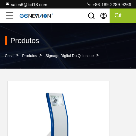
sales6@lcd18.com
+86-189-2289-9266
Citações
Produtos
>
>
>
Casa
Produtos
Signage Digital Do Quiosque
Wifi Interativo Lc