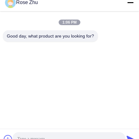
Rose Zhu
1:06 PM
Good day, what product are you looking for?
Android 4G 5G que anuncia a estação do rádio do telefone
celular do Signage de Digitas e de carregamento de USB para
o aeroporto
signage digital do quiosque
2025-03-27
160 opiniões