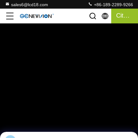
sales6@lcd18.com
+86-189-2289-9266
Citações