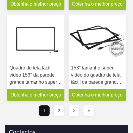
Obtenha o melhor preço
Obtenha o melhor preço
do dígito do tela táctil da
da folha do toque
tecnologia
Quadro de tela táctil
153" tamanho super
video 153" da parede
video do quadro de tela
grande tamanho super
táctil da parede grande
para 3X2 monitor da
para 3X2 monitor da
Obtenha o melhor preço
Obtenha o melhor preço
parede de 49 polegadas
parede de 49 polegadas
1
2
Contactos