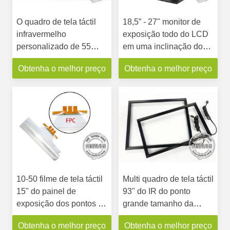
O quadro de tela táctil
18,5” - 27" monitor de
infravermelho
exposição todo do LCD
personalizado de 55
em uma inclinação do
polegadas curvou 4*8
suporte da tabela acima
Obtenha o melhor preço
Obtenha o melhor preço
com plug and play de
abaixo do suporte do
USB
apoio do monitor de uma
rotação de 360 graus
10-50 filme de tela táctil
Multi quadro de tela táctil
15" do painel de
93" do IR do ponto
exposição dos pontos -
grande tamanho da
100” interativos flexíveis
parede video real com
Obtenha o melhor preço
Obtenha o melhor preço
com USB
relação de USB