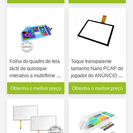
Folha do quadro de tela
Toque transparente
táctil do quiosque
tamanho Nano PCAP do
interativo a multi/filme 43
jogador do ANÚNCIO do
transparentes avança a
filme do quadro de tela
Obtenha o melhor preço
Obtenha o melhor preço
garantia de 1 ano
táctil do multi aplicado