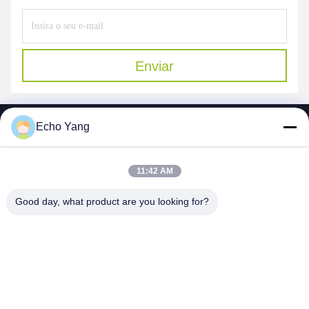
Enviar
Echo Yang
11:42 AM
SHENZHEN MERCEDESTECHNOLOGY CO.,
Good day, what product are you looking for?
LTD.
sales6@lcd18.com
+86-189-22899266
4/F, D de construção, parque industrial de GongChuangYing,