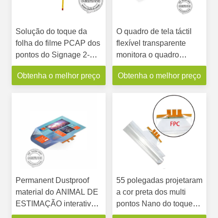
Solução do toque da
O quadro de tela táctil
folha do filme PCAP dos
flexível transparente
pontos do Signage 2-
monitora o quadro
100 de Digitas tela táctil
aberto 10 pontos para o
Obtenha o melhor preço
Obtenha o melhor preço
da categoria industrial
quiosque do LCD
100 do”
Permanent Dustproof
55 polegadas projetaram
material do ANIMAL DE
a cor preta dos multi
ESTIMAÇÃO interativo
pontos Nano do toque
Nano do filme da folha
da relação 10 de USB