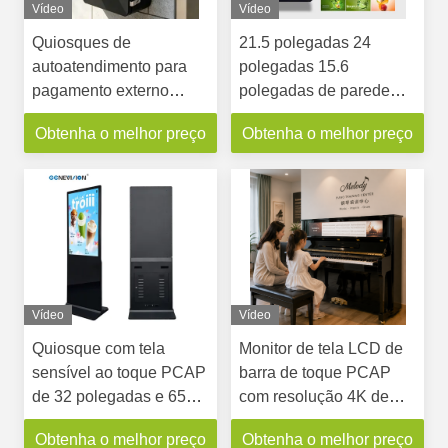
Vídeo
Vídeo
Quiosques de
21.5 polegadas 24
autoatendimento para
polegadas 15.6
pagamento externo
polegadas de parede
montados na parede
exterior montado auto-
Obtenha o melhor preço
Obtenha o melhor preço
com tela sensível ao
serviço quiosques de
toque de 15,6" 21,5" 24",
pagamento
máquina de
autoatendimento
Vídeo
Vídeo
Quiosque com tela
Monitor de tela LCD de
sensível ao toque PCAP
barra de toque PCAP
de 32 polegadas e 65
com resolução 4K de
polegadas, resolução 2K
43,9 polegadas para
Obtenha o melhor preço
Obtenha o melhor preço
e 4K, Android
piano