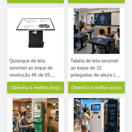
Quiosque de tela
Tabela de tela sensível
sensível ao toque de
ao toque de 32
resolução 4K de 65
polegadas de altura com
polegadas com chipset
Android ou PC
Obtenha o melhor preço
Obtenha o melhor preço
Nvidia RTX6000 24 GB
e tela sensível ao toque
PCAP de 10 pontos para
institutos de educação