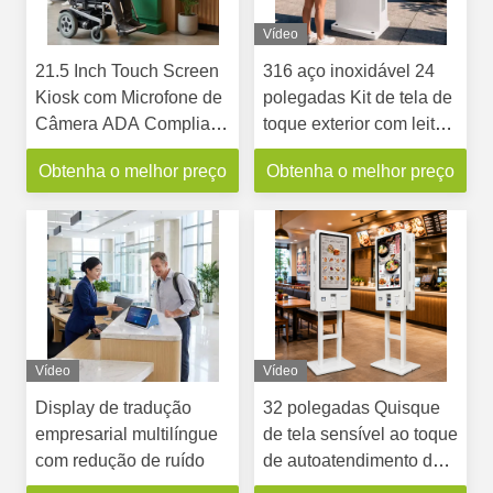
Vídeo
21.5 Inch Touch Screen
316 aço inoxidável 24
Kiosk com Microfone de
polegadas Kit de tela de
Câmera ADA Compliant
toque exterior com leitor
Accessibilidade para
de cartão RFID e teclado
Obtenha o melhor preço
Obtenha o melhor preço
Self-Service Kiosk
Vídeo
Vídeo
Display de tradução
32 polegadas Quisque
empresarial multilíngue
de tela sensível ao toque
com redução de ruído
de autoatendimento de
dois lados com