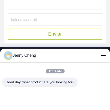
Enviar
Jenny Cheng
11:51 AM
SHENZHEN MERCEDESTECHNOLOGY CO.,
Good day, what product are you looking for?
LTD.
sales6@lcd18.com
+86-189-22899266