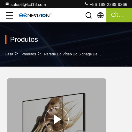
sales6@lcd18.com
+86-189-2289-9266
Citações
Produtos
>
>
>
Casa
Produtos
Parede Do Vídeo Do Signage De Digitas
55" Sig