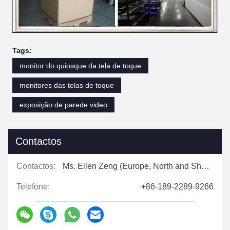
Tags:
monitor do quiosque da tela de toque
monitores das telas de toque
exposição de parede video
Contactos
Contactos:
Ms. Ellen Zeng (Europe, North and Shouth America)
Telefone:
+86-189-2289-9266