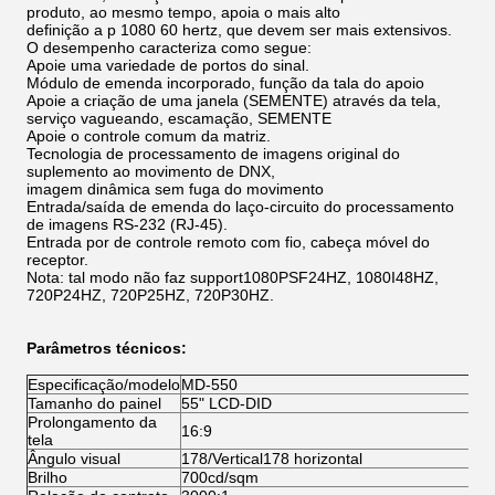
produto, ao mesmo tempo, apoia o mais alto
definição
a p 1080 60 hertz, que devem ser mais extensivos.
O desempenho caracteriza como segue:
Apoie uma variedade de portos do sinal.
Módulo de emenda incorporado, função da tala do apoio
Apoie a criação de uma janela (SEMENTE) através da tela,
serviço vagueando, escamação, SEMENTE
Apoie o controle comum da matriz.
Tecnologia de processamento de imagens original do
suplemento ao movimento de DNX,
imagem dinâmica sem fuga do movimento
Entrada/saída de emenda do laço-circuito do processamento
de imagens RS-232 (RJ-45).
Entrada por de controle remoto com fio, cabeça móvel do
receptor.
Nota: tal modo não faz support1080PSF24HZ, 1080I48HZ,
720P24HZ, 720P25HZ, 720P30HZ.
Parâmetros técnicos:
Especificação/modelo
MD-550
Tamanho do painel
55" LCD-DID
Prolongamento da
16:9
tela
Ângulo visual
178/Vertical178 horizontal
Brilho
700cd/sqm