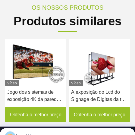
OS NOSSOS PRODUTOS
Produtos similares
Vídeo
Vídeo
Jogo dos sistemas de
A exposição do Lcd do
exposição 4K da parede
Signage de Digitas da tela
da polegada 1.8mm
de 46/55/65 de polegada
Digitas de Samsung 55
FEZ a parede video sem
Obtenha o melhor preço
Obtenha o melhor preço
HD
emenda de Hd