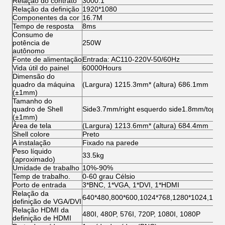
Relação do contrato
3000:1
Relação da definição
1920*1080
Componentes da cor
16.7M
Tempo de resposta
8ms
Consumo de
potência de
250W
autônomo
Fonte de alimentação
Entrada: AC110-220V-50/60Hz
Vida útil do painel
60000Hours
Dimensão do
quadro da máquina
(Largura) 1215.3mm* (altura) 686.1mm
(±1mm)
Tamanho do
quadro de Shell
Side3.7mm/right esquerdo side1.8mm/top
(±1mm)
Área de tela
(Largura) 1213.6mm* (altura) 684.4mm
Shell colore
Preto
A instalação
Fixado na parede
Peso líquido
33.5kg
(aproximado)
Umidade de trabalho
10%-90%
Temp de trabalho.
0-60 grau Célsio
Porto de entrada
3*BNC, 1*VGA, 1*DVI, 1*HDMI
Relação da
640*480,800*600,1024*768,1280*1024,160
definição de VGA/DVI
Relação HDMI da
480I, 480P, 576I, 720P, 1080I, 1080P
definição de HDMI