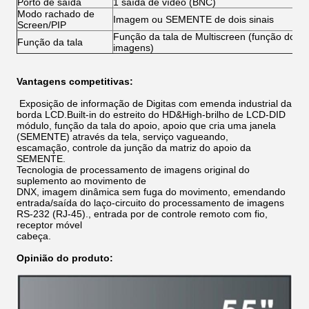
Porto de saída
1 saída de vídeo (BNC)
Modo rachado de
Imagem ou SEMENTE de dois sinais
Screen/PIP
Função da tala de Multiscreen (função do 
Função da tala
imagens)
Vantagens competitivas:
Exposição de informação de Digitas com emenda industrial da
borda LCD.Built-in do estreito do
HD&High-
brilho
de LCD-DID
módulo, função da tala do apoio, apoio que cria uma janela
(SEMENTE) através da tela, serviço vagueando,
escamação, controle da junção da matriz do apoio da
SEMENTE.
Tecnologia de processamento de imagens original do
suplemento ao movimento de
DNX, imagem dinâmica sem fuga do movimento, emendando
entrada/saída do
laço-
circuito do processamento de imagens
RS-232 (RJ-45)., entrada por de controle remoto com
fio,
receptor
móvel
cabeça.
Opinião do produto: