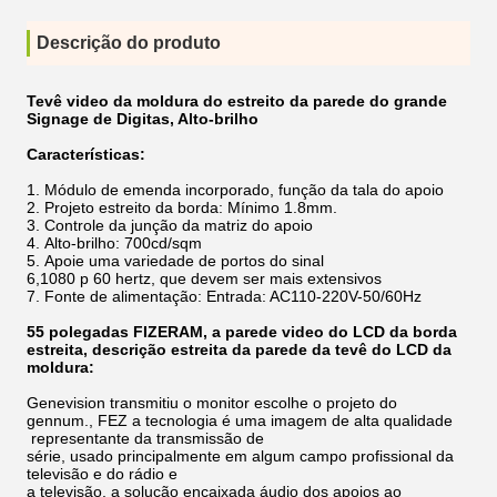
Descrição do produto
Tevê video da moldura do estreito da parede do grande
Signage de Digitas, Alto-brilho
Características:
1.
Módulo de emenda incorporado, função da tala do apoio
2.
Projeto estreito da borda: Mínimo 1.8mm.
3.
Controle da junção da matriz do apoio
4.
Alto-brilho: 700cd/sqm
5.
Apoie uma variedade de portos do sinal
6,1080
p 60 hertz, que devem ser mais extensivos
7.
Fonte de alimentação: Entrada: AC110-220V-50/60Hz
55 polegadas FIZERAM, a parede video do LCD da borda
estreita, descrição estreita da parede da tevê do LCD
da
moldura:
Genevision transmitiu o monitor escolhe o projeto do
gennum., FEZ a tecnologia é uma imagem de alta qualidade
representante da transmissão de
série, usado principalmente em algum campo profissional da
televisão e do rádio e
a televisão, a solução encaixada áudio dos apoios ao