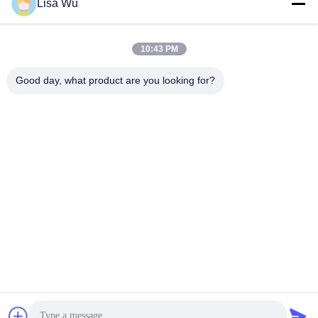
Lisa Wu
10:43 PM
SHENZHEN MERCEDESTECHNOLOGY CO.,
Good day, what product are you looking for?
LTD.
sales6@lcd18.com
+86-189-2289-9266
4/F, D de construção, parque industrial de GongChuangYing,
no. 8 da estrada de Baodan, Danzhutou, rua de Nanwan, distrito
de Longgang, cidade de Shenzhen, 518114, China (continente)
China Boa Qualidade Signage de WIFI Digital Fornecedor. Copyright ©
2013-2026 Shenzhen MercedesTechnology Co., Ltd. Todos os direitos
reservados.