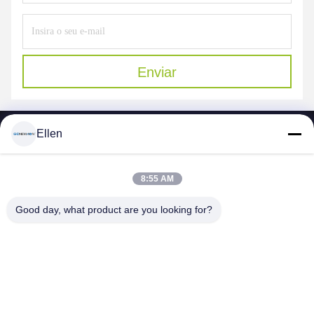
Enviar
Ellen
8:55 AM
SHENZHEN MERCEDESTECHNOLOGY CO.,
Good day, what product are you looking for?
LTD.
sales6@lcd18.com
+86-189-22899266
4/F, D de construção, parque industrial de GongChuangYing,