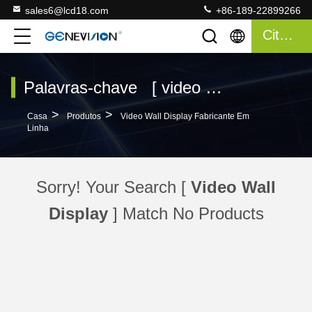
sales6@lcd18.com
+86-189-22899266
Citações
Palavras-chave [ video wall display ] Compatibilidade 0 Produtos
>
>
Casa
Produtos
Video Wall Display Fabricante Em
Linha
Sorry! Your Search [
Video Wall
Display
] Match No Products