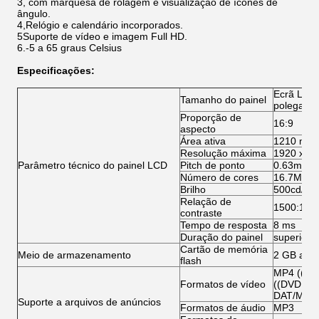
3, com marquesa de rolagem e visualização de ícones de
ângulo.
4,Relógio e calendário incorporados.
5Suporte de vídeo e imagem Full HD.
6.-5 a 65 graus Celsius
Especificações:
Ecrã LCD 
Tamanho do painel
polegada
Proporção de
16:9
aspecto
Área ativa
1210 mm (
Resolução máxima
1920 x 1
Parâmetro técnico do painel LCD
Pitch de ponto
0.63mm(H
Número de cores
16.7M
Brilho
500cd/m2
Relação de
1500:1
contraste
Tempo de resposta
8 ms
Duração do painel
superior 
Cartão de memória
Meio de armazenamento
2 GB a 36
flash
MP4 ((AV
Formatos de vídeo
((DVD:VO
DAT/MPG
Suporte a arquivos de anúncios
Formatos de áudio
MP3