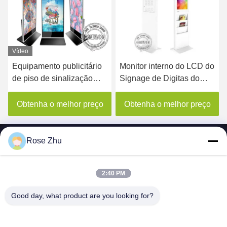
Vídeo
Monitor interno do LCD do
Signage de Digitas do
Signage de Digitas do
quiosque da vídeo do
quiosque de Android que
sinal de propaganda do
anuncia 22 polegadas
painel LCD do lado do
Obtenha o melhor preço
Obtenha o melhor preço
com prateleira do jornal
dobro 65inch com
software de controle
remoto
Rose Zhu
2:40 PM
SHENZHEN MERCEDESTECHNOLOGY CO.,
Good day, what product are you looking for?
LTD.