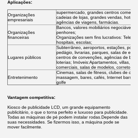
Aplicações:
supermercado, grandes centros comerciai
Organizações
cadeias de lojas, grandes vendas, hotéis 
empresariais
agências de viagens, farmácias.
Bancos, valores mobiliários negociáveis,
Organizações
penhores;
financeiras
Organizações sem fins lucrativos: Teleco
hospitais, escolas;
Subterrâneo, aeroportos, estações, posto
pedágio, livrarias, parques, salas de exp
Lugares públicos
centros de convenções, agências de bilh
loterias; Imóveis:Apartamentos, villas, escr
comerciais, salas de modelos, corretores i
Cinemas, salas de fitness, clubes de cam
Entretenimento
massagem, bares, cafés, Internet bars, l
golfe
Vantagem competitiva:
Kiosco de publicidade LCD, um grande equipamento
publicitário, o que o torna perfeito e luxuoso para publicidade.
Todas as máquinas de pé podem instalar rodas.Depende das
suas necessidades. Se fizermos isso, a máquina pode se
mover facilmente.