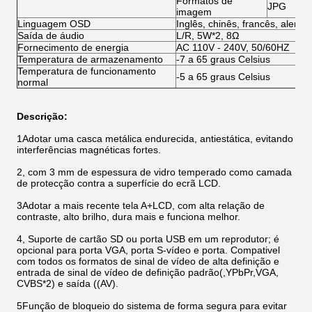
Formatos de
JPG
imagem
Linguagem OSD
Inglês, chinês, francês, alemão
Saída de áudio
L/R, 5W*2, 8Ω
Fornecimento de energia
AC 110V - 240V, 50/60HZ
Temperatura de armazenamento
-7 a 65 graus Celsius
Temperatura de funcionamento
-5 a 65 graus Celsius
normal
Descrição:
1Adotar uma casca metálica endurecida, antiestática, evitando
interferências magnéticas fortes.
2, com 3 mm de espessura de vidro temperado como camada
de protecção contra a superfície do ecrã LCD.
3Adotar a mais recente tela A+LCD, com alta relação de
contraste, alto brilho, dura mais e funciona melhor.
4, Suporte de cartão SD ou porta USB em um reprodutor; é
opcional para porta VGA, porta S-vídeo e porta. Compativel
com todos os formatos de sinal de vídeo de alta definição e
entrada de sinal de vídeo de definição padrão(,YPbPr,VGA,
CVBS*2) e saída ((AV).
5Função de bloqueio do sistema de forma segura para evitar