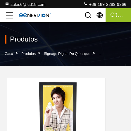
sales6@lcd18.com
+86-189-2289-9266
Citações
Produtos
>
>
>
Casa
Produtos
Signage Digital Do Quiosque
55" Exposição Do 