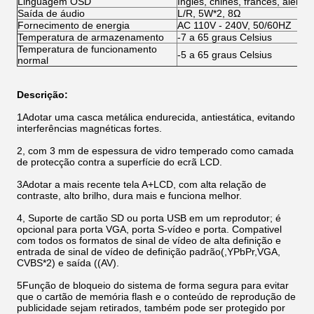
Linguagem OSD
Inglês, chinês, francês, alemão
Saída de áudio
L/R, 5W*2, 8Ω
Fornecimento de energia
AC 110V - 240V, 50/60HZ
Temperatura de armazenamento
-7 a 65 graus Celsius
Temperatura de funcionamento
-5 a 65 graus Celsius
normal
Descrição:
1Adotar uma casca metálica endurecida, antiestática, evitando
interferências magnéticas fortes.
2, com 3 mm de espessura de vidro temperado como camada
de protecção contra a superfície do ecrã LCD.
3Adotar a mais recente tela A+LCD, com alta relação de
contraste, alto brilho, dura mais e funciona melhor.
4, Suporte de cartão SD ou porta USB em um reprodutor; é
opcional para porta VGA, porta S-vídeo e porta. Compativel
com todos os formatos de sinal de vídeo de alta definição e
entrada de sinal de vídeo de definição padrão(,YPbPr,VGA,
CVBS*2) e saída ((AV).
5Função de bloqueio do sistema de forma segura para evitar
que o cartão de memória flash e o conteúdo de reprodução de
publicidade sejam retirados, também pode ser protegido por