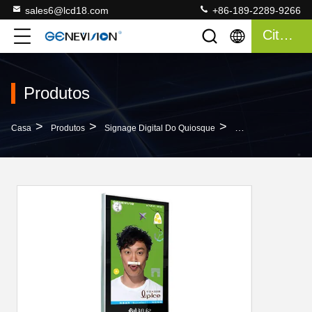
sales6@lcd18.com
+86-189-2289-9266
Citações
Produtos
>
>
>
Casa
Produtos
Signage Digital Do Quiosque
Quiosque Ereto Liv