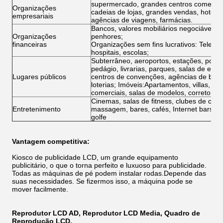
supermercado, grandes centros comerciai
Organizações
cadeias de lojas, grandes vendas, hotéis 
empresariais
agências de viagens, farmácias.
Bancos, valores mobiliários negociáveis,
Organizações
penhores;
financeiras
Organizações sem fins lucrativos: Teleco
hospitais, escolas;
Subterrâneo, aeroportos, estações, posto
pedágio, livrarias, parques, salas de exp
Lugares públicos
centros de convenções, agências de bilh
loterias; Imóveis:Apartamentos, villas, escr
comerciais, salas de modelos, corretores i
Cinemas, salas de fitness, clubes de cam
Entretenimento
massagem, bares, cafés, Internet bars, l
golfe
Vantagem competitiva:
Kiosco de publicidade LCD, um grande equipamento
publicitário, o que o torna perfeito e luxuoso para publicidade.
Todas as máquinas de pé podem instalar rodas.Depende das
suas necessidades. Se fizermos isso, a máquina pode se
mover facilmente.
Reprodutor LCD AD, Reprodutor LCD Media, Quadro de
Reprodução LCD.