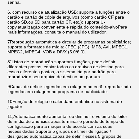
senha.
6, com recurso de atualização USB; suporte a funções entre o
cartão e cartão de cópia de arquivos (como cartão CF para
cartão SD,ou SD para cartão CF, etc.); suporte U-
copy,atualização conveniente e rápida do conteúdo-alvoPara
mais informações, consulte o manual do utilizador.
7Reprodução automática e circular de programas publicitários;
suporte a formatos de mídia: JPEG (JPG), MP3, AVI, MPEG1,
MPEG2, MPEG4, VOB e DIVX (5.0/6.0).
8"Listas de reprodução suportam funções, pode definir
diferentes pastas, copiar todos os arquivos de destino para
essas diferentes pastas, o sistema iria por padrão para
reproduzir o seu arquivo de destino um por um.
9Capaz de definir legendas em rolagem no ecrã, reproduzindo
legendas em rolagem no programa de publicidade.
10Função de relógio e calendário embutido no sistema do
jogador.
11,Automaticamente aumentar ou diminuir o volume do leitor
de mídia de anúncios após terminar o período de tempo de
configuração para a máquina de acordo com as suas
necessidades.Suporte 5 grupos de timer de ligação /
desligação automática,capaz de definir esses 5 grupos de