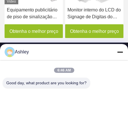
Vídeo
tário
Monitor interno do LCD do
Signage de Digitas do
ão
Signage de Digitas do
quiosque da vídeo do
quiosque de Android que
sinal de propaganda do
anuncia 22 polegadas
painel LCD do lado do
preço
Obtenha o melhor preço
Obtenha o melhor pre
com prateleira do jornal
dobro 65inch com
software de controle
remoto
Ashley
6:46 AM
SHENZHEN MERCEDESTECHNOLOGY CO.,
Good day, what product are you looking for?
LTD.
sales6@lcd18.com
+86-189-2289-9266
4/F, D de construção, parque industrial de GongChuangYing,