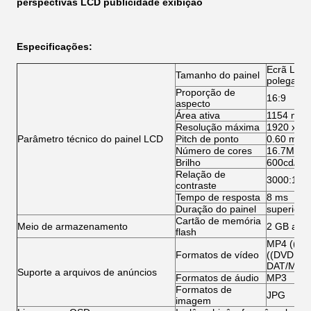
perspectivas LCD publicidade exibição
Especificações:
Ecrã LCD 
Tamanho do painel
polegada
Proporção de
16:9
aspecto
Área ativa
1154 mm (
Resolução máxima
1920 x 1
Parâmetro técnico do painel LCD
Pitch de ponto
0.60 mm (
Número de cores
16.7M
Brilho
600cd/m2
Relação de
3000:1
contraste
Tempo de resposta
8 ms
Duração do painel
superior 
Cartão de memória
Meio de armazenamento
2 GB a 36
flash
MP4 ((AV
Formatos de vídeo
((DVD:VO
DAT/MPG
Suporte a arquivos de anúncios
Formatos de áudio
MP3
Formatos de
JPG
imagem