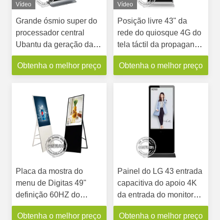
Vídeo
Vídeo
Grande ósmio super do
Posição livre 43" da
processador central
rede do quiosque 4G do
Ubantu da geração da
tela táctil da propaganda
polegada I7 8o do
do shopping Android
Obtenha o melhor preço
Obtenha o melhor preço
quiosque 1080P 6 do
tela táctil de PCAP
interativo
Placa da mostra do
Painel do LG 43 entrada
menu de Digitas 49"
capacitiva do apoio 4K
definição 60HZ do
da entrada do monitor
jogador 1080X1920 da
HDMI do quiosque do
Obtenha o melhor preço
Obtenha o melhor preço
propaganda do LCD
tela táctil da polegada