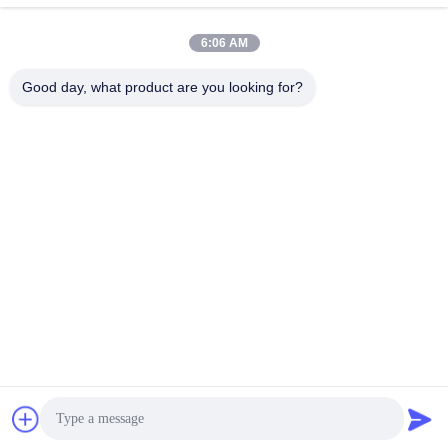
4/F, D de construção, parque industrial de GongChuangYing,
no. 8 da estrada de Baodan, Danzhutou, rua de Nanwan, distrito
6:06 AM
de Longgang, cidade de Shenzhen, 518114, China (continente)
Good day, what product are you looking for?
China Boa Qualidade Signage de WIFI Digital Fornecedor. Copyright ©
2013-2025 Shenzhen MercedesTechnology Co., Ltd. Todos os direitos
reservados.
google-site-
verification=V_e8iwPGhgHOIgWk8xxYCNLLW1Vw5Rip0EDC4kYF6YM