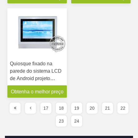
Quiosque fixado na
parede do sistema LCD
de Android projeto
humanizado 10,1
Obtenha o melhor preço
polegadas para a sala
de lavagem
17
18
19
20
21
22
23
24