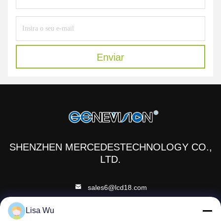
Enviar
SHENZHEN MERCEDESTECHNOLOGY CO.,
LTD.
sales6@lcd18.com
+86-189-2289-9266
Lisa Wu