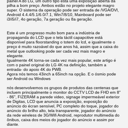
painel A do LG, um outro tipo está uma exposição aberta da
pilha a bom preço. Ambos estão no projeto elegante magro
super. O sistema da operação pode ser entrada de /VGA/DVI,
Android 4.4.4/5.1/6.0/7.1, Win7/8/10, Mainboard pode ser
i3/i5/i7, 4o geração, 7a geração ou 8a geração.
Este é um progresso muito bom para a indústria de
propaganda do LCD que o tela táctil capapcitive está
disponível para floorstanding o totem do lcd, e igualmente o
preço é muito razoável do que anos há, assim que a caixa do
metal que outlooking pode ser cada vez mais magro e
elegante.
Igualmente 4K torna-se cada vez mais popular, este artigo é
com o painel original do LG 4K na definição, também a
entrada- do apoio 4K do PWB.
Agora nós temos 43inch a 65inch na opção. E o ósmio pode
ser Android ou Windows
nós desenvolvemos os grupos de produtos das centenas que
incluem principalmente o monitor do CCTV LCD de FHD em 8"
- 86", FIZERAM a parede video, signage impermeável exterior
de Digitas, LCD que anuncia a exposição, exposição do
anúncio do écran sensível, PC completo do toque, jogador do
anúncio do brilho alto, tela transparente, jogador do anúncio
da rede wireless de 3G/Wifi Android, reprodutor multimedia do
ônibus, caixa dos meios do jogador do anúncio e assim por
diante.