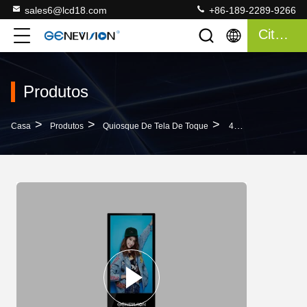
sales6@lcd18.com
+86-189-2289-9266
Citações
Produtos
>
>
>
Casa
Produtos
Quiosque De Tela De Toque
43" Ultra Fino Signage Ereto Android Do Ram 2G Lcd Digital Do Assoalho Do Quiosque Do Tela Táctil