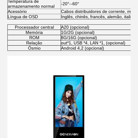
Temperatura de
-20°--60°
armazenamento normal
Acessório
Cabos distribuidores de corrente, manu
Língua de OSD
Inglês, chinês, francês, alemão, italian
Processador central
A20 (opcional)
Memória
1G/2G (opcional)
ROM
8G/16G (opcional)
Relação
out*1, USB *4, LAN *1, (opcional)
Ósmio
Android 4,2 (opcional)