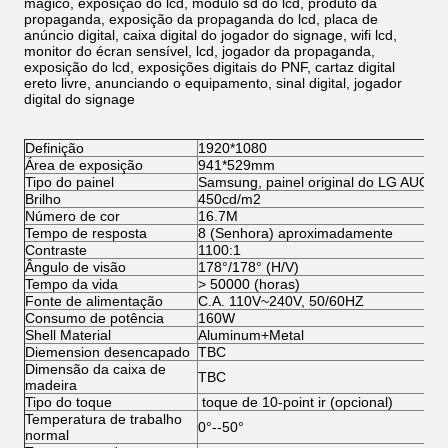
mágico, exposição do lcd, módulo sd do lcd, produto da
propaganda, exposição da propaganda do lcd, placa de
anúncio digital, caixa digital do jogador do signage, wifi lcd,
monitor do écran sensível, lcd, jogador da propaganda,
exposição do lcd, exposições digitais do PNF, cartaz digital
ereto livre, anunciando o equipamento, sinal digital, jogador
digital do signage
Definição
1920*1080
Área de exposição
941*529mm
Tipo do painel
Samsung, painel original do LG AUO e
Brilho
450cd/m2
Número de cor
16.7M
Tempo de resposta
8 (Senhora) aproximadamente
Contraste
1100:1
Ângulo de visão
178°/178° (H/V)
Tempo da vida
> 50000 (horas)
Fonte de alimentação
C.A. 110V~240V, 50/60HZ
Consumo de potência
160W
Shell Material
Aluminum+Metal
Diemension desencapado
TBC
Dimensão da caixa de
TBC
madeira
Tipo do toque
toque de 10-point ir (opcional)
Temperatura de trabalho
0°--50°
normal