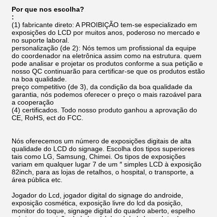
Por que nos escolha?
:
(1) fabricante direto: A PROIBIÇÃO tem-se especializado em
exposições do LCD por muitos anos, poderoso no mercado e
no suporte laboral.
personalização (de 2): Nós temos um profissional da equipe
do coordenador na eletrônica assim como na estrutura. quem
pode analisar e projetar os produtos conforme a sua petição e
nosso QC continuarão para certificar-se que os produtos estão
na boa qualidade.
preço competitivo (de 3), da condição da boa qualidade da
garantia, nós podemos oferecer o preço o mais razoável para
a cooperação
(4) certificados. Todo nosso produto ganhou a aprovação do
CE, RoHS, ect do FCC.
Nós oferecemos um número de exposições digitais de alta
qualidade do LCD do signage. Escolha dos tipos superiores
tais como LG, Samsung, Chimei. Os tipos de exposições
variam em qualquer lugar 7 de um ″ simples LCD à exposição
82inch, para as lojas de retalhos, o hospital, o transporte, a
área pública etc.
Jogador do Lcd, jogador digital do signage do androide,
exposição cosmética, exposição livre do lcd da posição,
monitor do toque, signage digital do quadro aberto, espelho