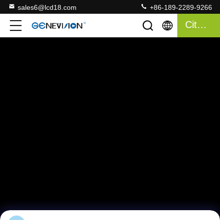
sales6@lcd18.com
+86-189-2289-9266
Citações