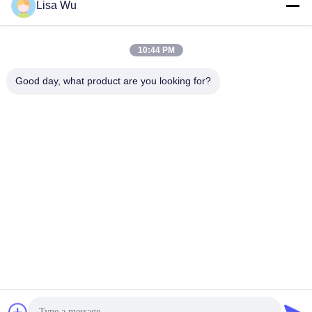
Lisa Wu
10:44 PM
Good day, what product are you looking for?
55 rotação LCD Whiteboard interativo da polegada
1920*1080
Tela táctil Whiteboard
2024-11-29
138 opiniões