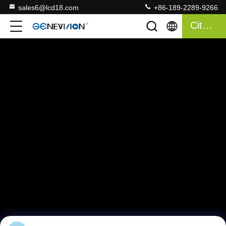
sales6@lcd18.com
+86-189-2289-9266
Citações