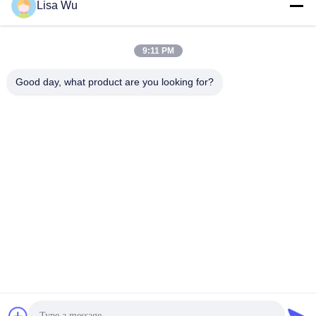
Lisa Wu
9:11 PM
Good day, what product are you looking for?
Signage exterior comercial super de Digitas com tempo de
resposta 8ms
signage digital ao ar livre
2025-04-25
127 opiniões