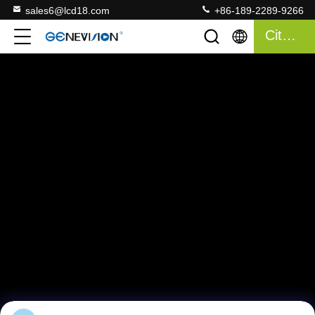
sales6@lcd18.com
+86-189-2289-9266
Citações