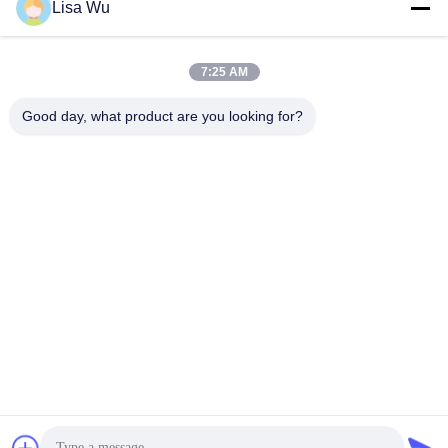
Lisa Wu
7:25 AM
Good day, what product are you looking for?
43" jogador exterior do anúncio do Signage de Digitas,
assoalho que está o jogador da propaganda do Lcd
signage digital do quiosque
2025-03-25
198 opiniões