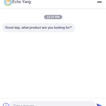
Echo Yang
12:27 PM
Good day, what product are you looking for?
Exposição do Signage do LCD Digital das lojas varejos
sistema do acesso de Android da montagem da parede de 8
polegadas
termômetro facial do reconhecimento
2021-08-09
1202 opiniões