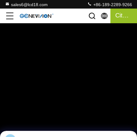
sales6@lcd18.com
+86-189-2289-9266
Citações